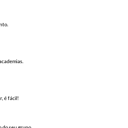
nto.
 academias.
 é fácil!
o do seu grupo.