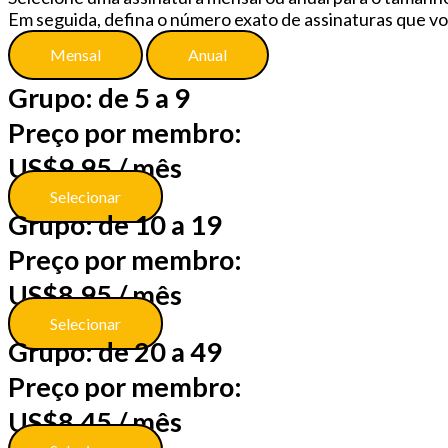
Em seguida, defina o número exato de assinaturas que vo
Mensal
Anual
Grupo: de 5 a 9
Preço por membro:
US$
9.95
/ mês
Selecionar
Grupo: de 10 a 19
Preço por membro:
US$
8.95
/ mês
Selecionar
Grupo: de 20 a 49
Preço por membro:
US$
8.45
/ mês