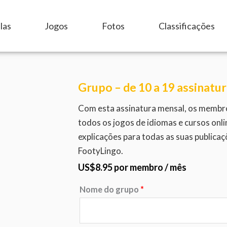
las
Jogos
Fotos
Classificações
Grupo – de 10 a 19 assinatu
Com esta assinatura mensal, os membr
todos os jogos de idiomas e cursos onl
explicações para todas as suas publica
FootyLingo.
US$
8.95
por membro
/ mês
Nome do grupo
*
Quantidade
de