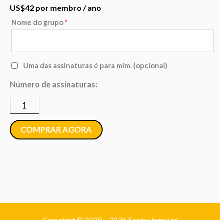
US$
42
por membro
/ ano
Nome do grupo
*
Quantidade
de
Grupo
Uma das assinaturas é para mim.
(opcional)
-
Número de assinaturas:
de
250
a
COMPRAR AGORA
499
assinaturas
anuais