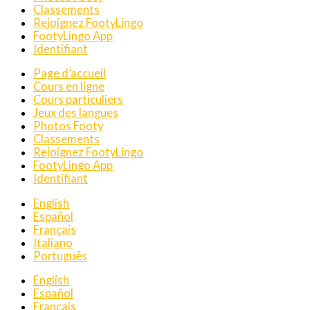
Classements
Rejoignez FootyLingo
FootyLingo App
Identifiant
Page d’accueil
Cours en ligne
Cours particuliers
Jeux des langues
Photos Footy
Classements
Rejoignez FootyLingo
FootyLingo App
Identifiant
English
Español
Français
Italiano
Português
English
Español
Français