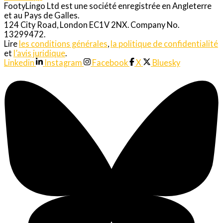
FootyLingo Ltd est une société enregistrée en Angleterre
et au Pays de Galles.
124 City Road, London EC1V 2NX. Company No.
13299472.
Lire
les conditions générales
,
la politique de confidentialité
et
l’avis juridique
.
Linkedin
Instagram
Facebook
X
Bluesky