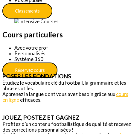
Poste publié
Classements
Cours particuliers
Avec votre prof
Personnalisés
Système 360
Réservez cours
POSER LES FONDATIONS
Étudiez le vocabulaire clé du football, la grammaire et les
phrases utiles.
Apprenez la langue dont vous avez besoin grâce aux
cours
en ligne
efficaces.
JOUEZ, POSTEZ ET GAGNEZ
Profitez d’un contenu footballistique de qualité et recevez
des corrections personnalisées !