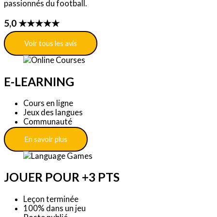
passionnés du football.
5,0 ★★★★★
Voir tous les avis
E-LEARNING
Cours en ligne
Jeux des langues
Communauté
En savoir plus
JOUER POUR +3 PTS
Leçon terminée
100% dans un jeu