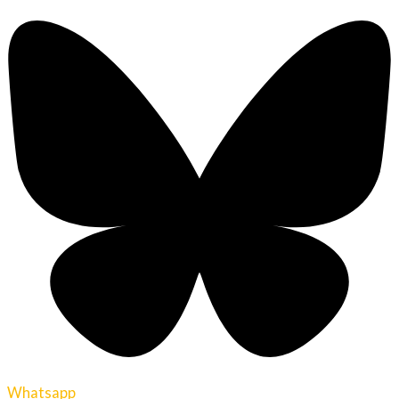
Whatsapp