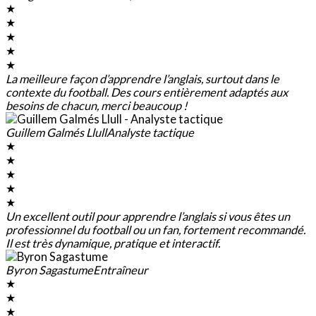
★
★
★
★
★
La meilleure façon d’apprendre l’anglais, surtout dans le
contexte du football. Des cours entièrement adaptés aux
besoins de chacun, merci beaucoup !
Guillem Galmés Llull
Analyste tactique
★
★
★
★
★
Un excellent outil pour apprendre l’anglais si vous êtes un
professionnel du football ou un fan, fortement recommandé.
Il est très dynamique, pratique et interactif.
Byron Sagastume
Entraîneur
★
★
★