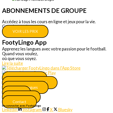
ABONNEMENTS DE GROUPE
Accédez à tous les cours en ligne et jeux pour la vie.
Grandes remises.
VOIR LES PRIX
FootyLingo App
Apprenez les langues avec votre passion pour le football.
Quand vous voulez,
où que vous soyez.
Lire la suite
Menu principal
S'inscrire maintenant
Plus de langues
FAQ
Certificats
Contact
Se connecter avec FootyLingo
Linkedin
Instagram
X
Bluesky