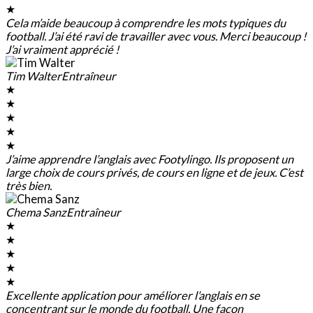
★
Cela m’aide beaucoup à comprendre les mots typiques du
football. J’ai été ravi de travailler avec vous. Merci beaucoup !
J’ai vraiment apprécié !
Tim Walter
Entraîneur
★
★
★
★
★
J’aime apprendre l’anglais avec Footylingo. Ils proposent un
large choix de cours privés, de cours en ligne et de jeux. C’est
très bien.
Chema Sanz
Entraîneur
★
★
★
★
★
Excellente application pour améliorer l’anglais en se
concentrant sur le monde du football. Une façon