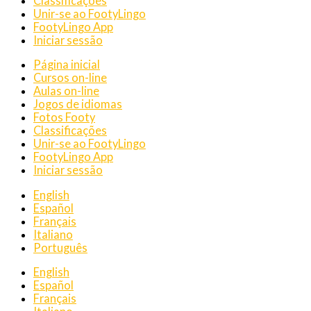
Classificações
Unir-se ao FootyLingo
FootyLingo App
Iniciar sessão
Página inicial
Cursos on-line
Aulas on-line
Jogos de idiomas
Fotos Footy
Classificações
Unir-se ao FootyLingo
FootyLingo App
Iniciar sessão
English
Español
Français
Italiano
Português
English
Español
Français