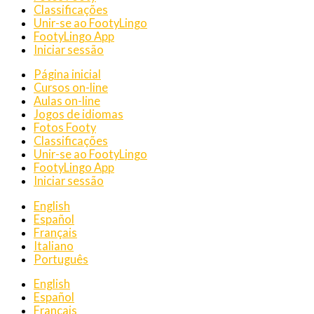
Classificações
Unir-se ao FootyLingo
FootyLingo App
Iniciar sessão
Página inicial
Cursos on-line
Aulas on-line
Jogos de idiomas
Fotos Footy
Classificações
Unir-se ao FootyLingo
FootyLingo App
Iniciar sessão
English
Español
Français
Italiano
Português
English
Español
Français