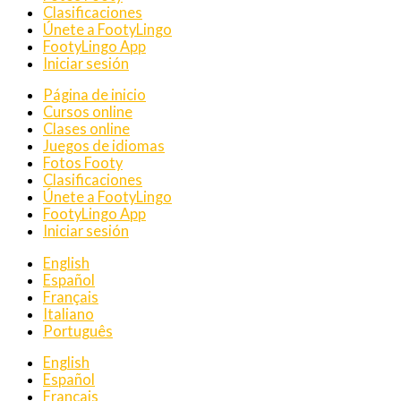
Clasificaciones
Únete a FootyLingo
FootyLingo App
Iniciar sesión
Página de inicio
Cursos online
Clases online
Juegos de idiomas
Fotos Footy
Clasificaciones
Únete a FootyLingo
FootyLingo App
Iniciar sesión
English
Español
Français
Italiano
Português
English
Español
Français