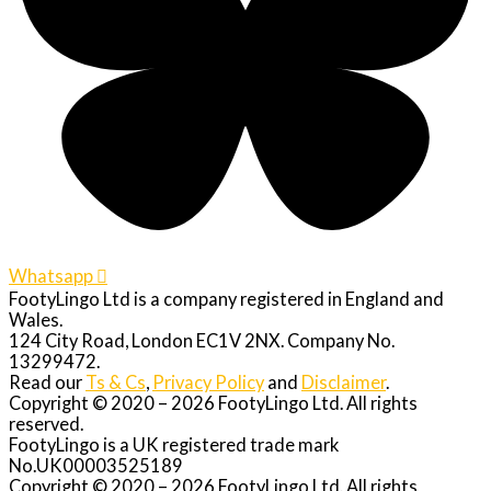
Whatsapp
FootyLingo Ltd is a company registered in England and
Wales.
124 City Road, London EC1V 2NX. Company No.
13299472.
Read our
Ts & Cs
,
Privacy Policy
and
Disclaimer
.
Copyright © 2020 – 2026 FootyLingo Ltd. All rights
reserved.
FootyLingo is a UK registered trade mark
No.UK00003525189
Copyright © 2020 – 2026 FootyLingo Ltd. All rights