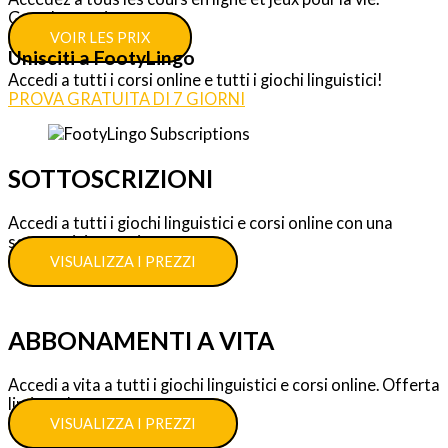
Grandes remises.
VOIR LES PRIX
Unisciti a FootyLingo
Accedi a tutti i corsi online e tutti i giochi linguistici!
PROVA GRATUITA DI 7 GIORNI
SOTTOSCRIZIONI
Accedi a tutti i giochi linguistici e corsi online con una
sottoscrizione unica.
VISUALIZZA I PREZZI
ABBONAMENTI A VITA
Accedi a vita a tutti i giochi linguistici e corsi online. Offerta
limitata!
VISUALIZZA I PREZZI