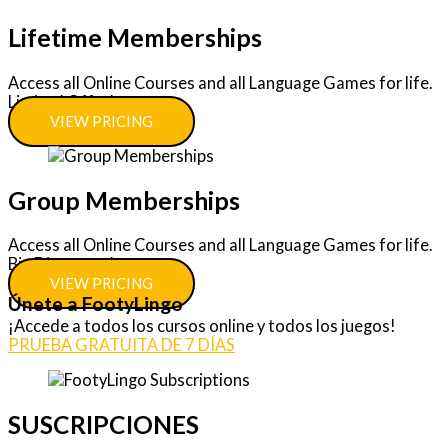
Lifetime Memberships
Access all Online Courses and all Language Games for life.
Limited Offer!
VIEW PRICING
Group Memberships
Access all Online Courses and all Language Games for life.
Big Discounts!
VIEW PRICING
Únete a FootyLingo
¡Accede a todos los cursos online y todos los juegos!
PRUEBA GRATUITA DE 7 DÍAS
SUSCRIPCIONES