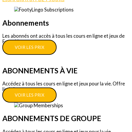
Abonnements
Les abonnés ont accès à tous les cours en ligne et jeux de
FootyLingo.
VOIR LES PRIX
ABONNEMENTS À VIE
Accédez à tous les cours en ligne et jeux pour la vie. Offre
limitée.
VOIR LES PRIX
ABONNEMENTS DE GROUPE
Accédez à tous les cours en ligne et jeux pour la vie.