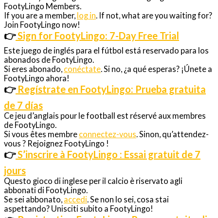
FootyLingo Members.
If you are a member,
log in
. If not, what are you waiting for?
Join FootyLingo now!
👉
Sign for FootyLingo: 7-Day Free Trial
Este juego de inglés para el fútbol está reservado para los
abonados de FootyLingo.
Si eres abonado,
conéctate
. Si no, ¿a qué esperas? ¡Únete a
FootyLingo ahora!
👉
Regístrate en FootyLingo: Prueba gratuita
de 7 días
Ce jeu d’anglais pour le football est réservé aux membres
de FootyLingo.
Si vous êtes membre
connectez-vous
. Sinon, qu’attendez-
vous ? Rejoignez FootyLingo !
👉
S’inscrire à FootyLingo : Essai gratuit de 7
jours
Questo gioco di inglese per il calcio è riservato agli
abbonati di FootyLingo.
Se sei abbonato,
accedi
. Se non lo sei, cosa stai
aspettando? Unisciti subito a FootyLingo!