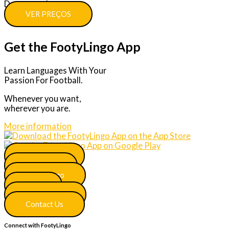
Descontos!
VER PREÇOS
Get the FootyLingo App
Learn Languages With Your
Passion For Football.
Whenever you want,
wherever you are.
More information
Main Menu
Join Now
More Lingo
FAQ
Certificates
Contact Us
Connect with FootyLingo