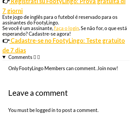
👉
Registrati su FootyLingo: Prova gratuita di
7 giorni
Este jogo de inglês para o futebol é reservado para os
assinantes do FootyLingo.
Se você é um assinante,
faça o login
. Se não for, o que está
esperando? Cadastre-se agora!
👉
Cadastre-se no FootyLingo: Teste gratuito
de 7 dias
Comments
Only FootyLingo Members can comment. Join now!
Leave a comment
You must be logged in to post a comment.