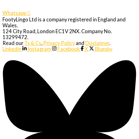
Whatsapp
FootyLingo Ltd is a company registered in England and
Wales.
124 City Road, London EC1V 2NX. Company No.
13299472.
Read our
Ts & Cs
,
Privacy Policy
and
Disclaimer
.
Linkedin
Instagram
Facebook
X
Bluesky