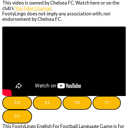
This video is owned by Chelsea FC. Watch here or on the
club's
YouTube Channel
.
FootyLingo does not imply any association with, nor
endorsement by Chelsea FC.
EN
ES
FR
IT
PT
This FootyLingo English For Football Language Game is for