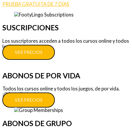
PRUEBA GRATUITA DE 7 DÍAS
SUSCRIPCIONES
Los suscriptores acceden a todos los cursos online y todos
los juegos.
VER PRECIOS
ABONOS DE POR VIDA
Todos los cursos online y todos los juegos, de por vida.
¡Oferta limitada!
VER PRECIOS
ABONOS DE GRUPO