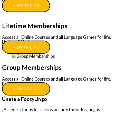
subscription.
VIEW PRICING
Lifetime Memberships
Access all Online Courses and all Language Games for life.
Limited Offer!
VIEW PRICING
Group Memberships
Access all Online Courses and all Language Games for life.
Big Discounts!
VIEW PRICING
Únete a FootyLingo
¡Accede a todos los cursos online y todos los juegos!