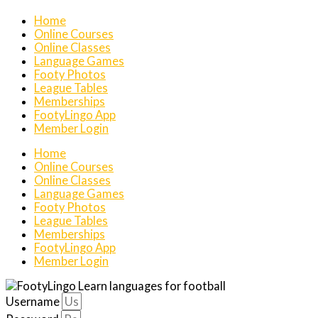
Home
Online Courses
Online Classes
Language Games
Footy Photos
League Tables
Memberships
FootyLingo App
Member Login
Home
Online Courses
Online Classes
Language Games
Footy Photos
League Tables
Memberships
FootyLingo App
Member Login
Username