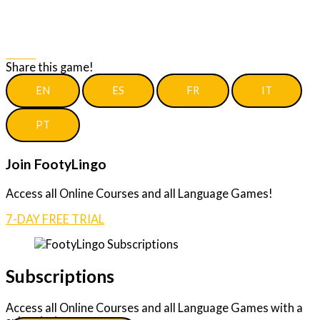
Share
Share this game!
EN
ES
FR
IT
PT
Join FootyLingo
Access all Online Courses and all Language Games!
7-DAY FREE TRIAL
Subscriptions
Access all Online Courses and all Language Games with a