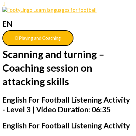
EN
Playing and Coaching
Scanning and turning –
Coaching session on
attacking skills
English For Football Listening Activity
- Level 3 | Video Duration: 06:35
English For Football Listening Activity