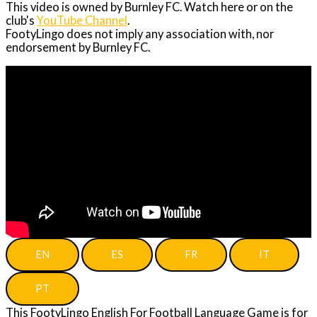
This video is owned by Burnley FC. Watch here or on the
club's
YouTube Channel
.
FootyLingo does not imply any association with, nor
endorsement by Burnley FC.
EN
ES
FR
IT
PT
This FootyLingo English For Football Language Game is for