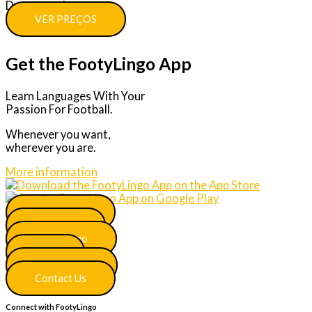
Descontos!
VER PREÇOS
Get the FootyLingo App
Learn Languages With Your
Passion For Football.
Whenever you want,
wherever you are.
More information
Main Menu
Join Now
More Lingo
FAQ
Certificates
Contact Us
Connect with FootyLingo