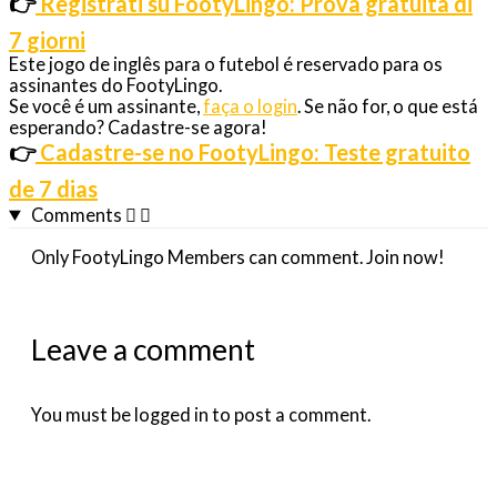
👉
Registrati su FootyLingo: Prova gratuita di
7 giorni
Este jogo de inglês para o futebol é reservado para os
assinantes do FootyLingo.
Se você é um assinante,
faça o login
. Se não for, o que está
esperando? Cadastre-se agora!
👉
Cadastre-se no FootyLingo: Teste gratuito
de 7 dias
Comments
Only FootyLingo Members can comment. Join now!
Leave a comment
You must be logged in to post a comment.