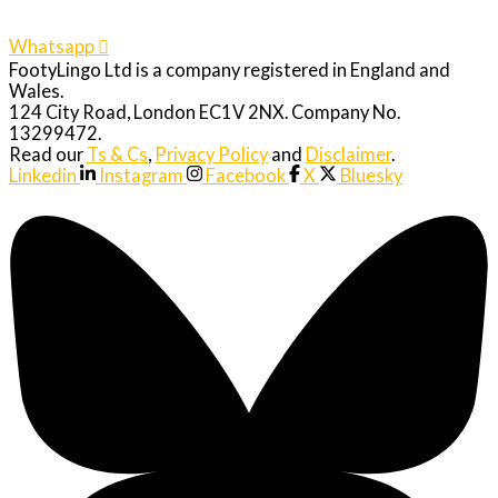
Whatsapp
FootyLingo Ltd is a company registered in England and
Wales.
124 City Road, London EC1V 2NX. Company No.
13299472.
Read our
Ts & Cs
,
Privacy Policy
and
Disclaimer
.
Linkedin
Instagram
Facebook
X
Bluesky