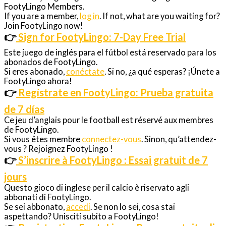
FootyLingo Members.
If you are a member,
log in
. If not, what are you waiting for?
Join FootyLingo now!
👉
Sign for FootyLingo: 7-Day Free Trial
Este juego de inglés para el fútbol está reservado para los
abonados de FootyLingo.
Si eres abonado,
conéctate
. Si no, ¿a qué esperas? ¡Únete a
FootyLingo ahora!
👉
Regístrate en FootyLingo: Prueba gratuita
de 7 días
Ce jeu d’anglais pour le football est réservé aux membres
de FootyLingo.
Si vous êtes membre
connectez-vous
. Sinon, qu’attendez-
vous ? Rejoignez FootyLingo !
👉
S’inscrire à FootyLingo : Essai gratuit de 7
jours
Questo gioco di inglese per il calcio è riservato agli
abbonati di FootyLingo.
Se sei abbonato,
accedi
. Se non lo sei, cosa stai
aspettando? Unisciti subito a FootyLingo!