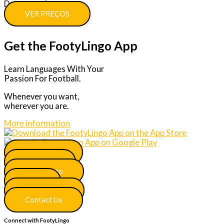
Descontos!
VER PREÇOS
Get the FootyLingo App
Learn Languages With Your
Passion For Football.
Whenever you want,
wherever you are.
More information
Main Menu
Join Now
More Lingo
FAQ
Certificates
Contact Us
Connect with FootyLingo