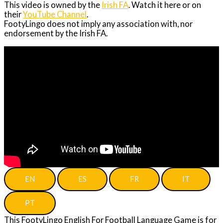
This video is owned by the
Irish FA
. Watch it here or on
their
YouTube Channel
.
FootyLingo does not imply any association with, nor
endorsement by the Irish FA.
EN
ES
FR
IT
PT
This FootyLingo English For Football Language Game is for