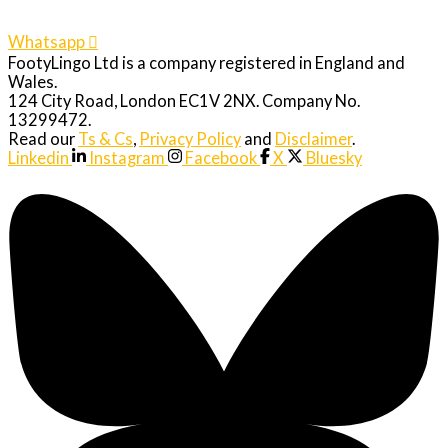
Whatsapp
FootyLingo Ltd is a company registered in England and
Wales.
124 City Road, London EC1V 2NX. Company No.
13299472.
Read our
Ts & Cs
,
Privacy Policy
and
Disclaimer
.
Linkedin
Instagram
Facebook
X
Bluesky