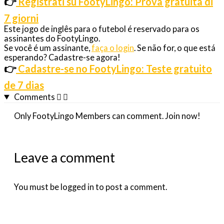
👉
Registrati su FootyLingo: Prova gratuita di
7 giorni
Este jogo de inglês para o futebol é reservado para os
assinantes do FootyLingo.
Se você é um assinante,
faça o login
. Se não for, o que está
esperando? Cadastre-se agora!
👉
Cadastre-se no FootyLingo: Teste gratuito
de 7 dias
Comments
Only FootyLingo Members can comment. Join now!
Leave a comment
You must be logged in to post a comment.