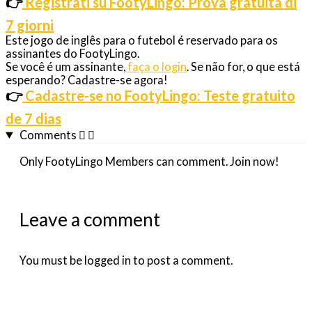
👉
Registrati su FootyLingo: Prova gratuita di
7 giorni
Este jogo de inglês para o futebol é reservado para os
assinantes do FootyLingo.
Se você é um assinante,
faça o login
. Se não for, o que está
esperando? Cadastre-se agora!
👉
Cadastre-se no FootyLingo: Teste gratuito
de 7 dias
Comments
Only FootyLingo Members can comment. Join now!
Leave a comment
You must be logged in to post a comment.