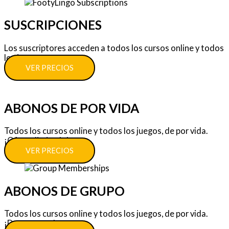
SUSCRIPCIONES
Los suscriptores acceden a todos los cursos online y todos
los juegos.
VER PRECIOS
ABONOS DE POR VIDA
Todos los cursos online y todos los juegos, de por vida.
¡Oferta limitada!
VER PRECIOS
ABONOS DE GRUPO
Todos los cursos online y todos los juegos, de por vida.
¡Descuentos!