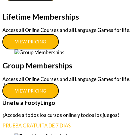
Lifetime Memberships
Access all Online Courses and all Language Games for life.
Limited Offer!
VIEW PRICING
Group Memberships
Access all Online Courses and all Language Games for life.
Big Discounts!
VIEW PRICING
Únete a FootyLingo
¡Accede a todos los cursos online y todos los juegos!
PRUEBA GRATUITA DE 7 DÍAS