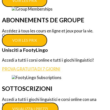
VOIR LES PRIX
ABONNEMENTS DE GROUPE
Accédez à tous les cours en ligne et jeux pour la vie.
Grandes remises.
VOIR LES PRIX
Unisciti a FootyLingo
Accedi a tutti i corsi online e tutti i giochi linguistici!
PROVA GRATUITA DI 7 GIORNI
SOTTOSCRIZIONI
Accedi a tutti i giochi linguistici e corsi online con una
sottoscrizione unica.
VISUALIZZA I PREZZI