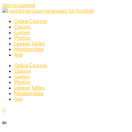
Skip to content
Online Courses
Classes
Games
Photos
League Tables
Memberships
App
Online Courses
Classes
Games
Photos
League Tables
Memberships
App
EN