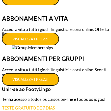
ABBONAMENTI A VITA
Accedi a vita a tutti i giochi linguistici e corsi online. Offerta
limitata!
VISUALIZZA I PREZZI
ABBONAMENTI PER GRUPPI
Accedi a vita a tutti i giochi linguistici e corsi online. Sconti
vantaggiosi!
VISUALIZZA I PREZZI
Unir-se ao FootyLingo
Tenha acesso a todos os cursos on-line e todos os jogos!
TESTE GRATUITO DE 7 DIAS