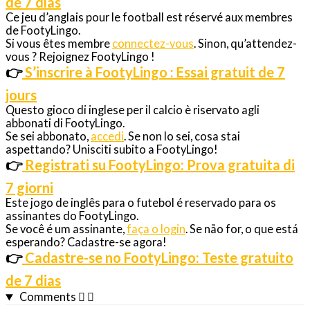
de 7 días
Ce jeu d’anglais pour le football est réservé aux membres
de FootyLingo.
Si vous êtes membre
connectez-vous
. Sinon, qu’attendez-
vous ? Rejoignez FootyLingo !
👉
S’inscrire à FootyLingo : Essai gratuit de 7
jours
Questo gioco di inglese per il calcio è riservato agli
abbonati di FootyLingo.
Se sei abbonato,
accedi
. Se non lo sei, cosa stai
aspettando? Unisciti subito a FootyLingo!
👉
Registrati su FootyLingo: Prova gratuita di
7 giorni
Este jogo de inglês para o futebol é reservado para os
assinantes do FootyLingo.
Se você é um assinante,
faça o login
. Se não for, o que está
esperando? Cadastre-se agora!
👉
Cadastre-se no FootyLingo: Teste gratuito
de 7 dias
Comments