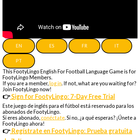
EN
ES
FR
IT
PT
This FootyLingo English For Football Language Game is for
FootyLingo Members.
If you are a member,
log in
. If not, what are you waiting for?
Join FootyLingo now!
👉
Sign for FootyLingo: 7-Day Free Trial
Este juego de inglés para el fútbol está reservado para los
abonados de FootyLingo.
Si eres abonado,
conéctate
. Si no, ¿a qué esperas? ¡Únete a
FootyLingo ahora!
👉
Regístrate en FootyLingo: Prueba gratuita