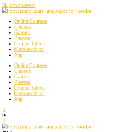
Skip to content
Online Courses
Classes
Games
Photos
League Tables
Memberships
App
Online Courses
Classes
Games
Photos
League Tables
Memberships
App
EN