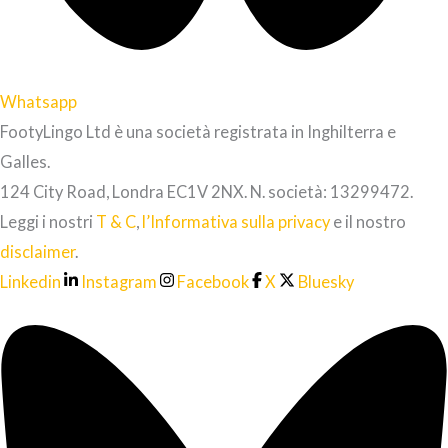
Whatsapp
FootyLingo Ltd è una società registrata in Inghilterra e
Galles.
124 City Road, Londra EC1V 2NX. N. società: 13299472.
Leggi i nostri
T & C
,
l’Informativa sulla privacy
e il nostro
disclaimer
.
Linkedin
Instagram
Facebook
X
Bluesky