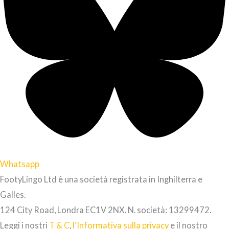
Whatsapp
FootyLingo Ltd è una società registrata in Inghilterra e
Galles.
124 City Road, Londra EC1V 2NX. N. società: 13299472.
Leggi i nostri
T & C
,
l’Informativa sulla privacy
e il nostro