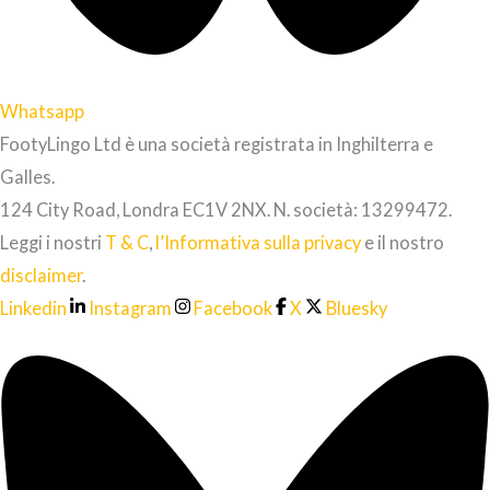
Whatsapp
FootyLingo Ltd è una società registrata in Inghilterra e
Galles.
124 City Road, Londra EC1V 2NX. N. società: 13299472.
Leggi i nostri
T & C
,
l’Informativa sulla privacy
e il nostro
disclaimer
.
Linkedin
Instagram
Facebook
X
Bluesky