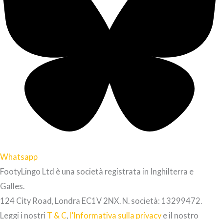
Whatsapp
FootyLingo Ltd è una società registrata in Inghilterra e
Galles.
124 City Road, Londra EC1V 2NX. N. società: 13299472.
Leggi i nostri
T & C
,
l’Informativa sulla privacy
e il nostro