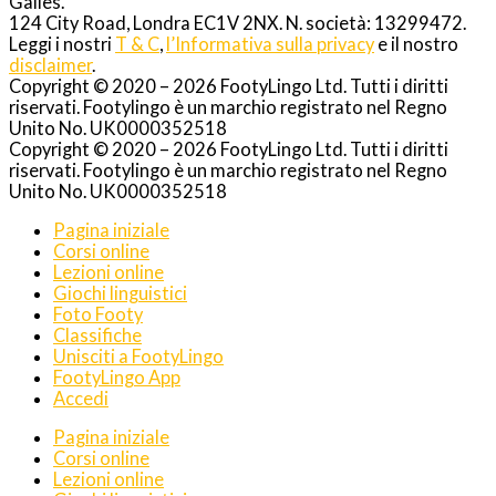
Galles.
124 City Road, Londra EC1V 2NX. N. società: 13299472.
Leggi i nostri
T & C
,
l’Informativa sulla privacy
e il nostro
disclaimer
.
Copyright © 2020 – 2026 FootyLingo Ltd. Tutti i diritti
riservati. Footylingo è un marchio registrato nel Regno
Unito No. UK0000352518
Copyright © 2020 – 2026 FootyLingo Ltd. Tutti i diritti
riservati. Footylingo è un marchio registrato nel Regno
Unito No. UK0000352518
Pagina iniziale
Corsi online
Lezioni online
Giochi linguistici
Foto Footy
Classifiche
Unisciti a FootyLingo
FootyLingo App
Accedi
Pagina iniziale
Corsi online
Lezioni online