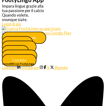
Impara lingue grazie alla
tua passione per il calcio
Quando volete,
ovunque siate.
Leggi di più
Menu principale
Unisciti
Più lingue
FAQ
Certificati
Contatto
Connettiti con FootyLingo
Linkedin
Instagram
X
Bluesky