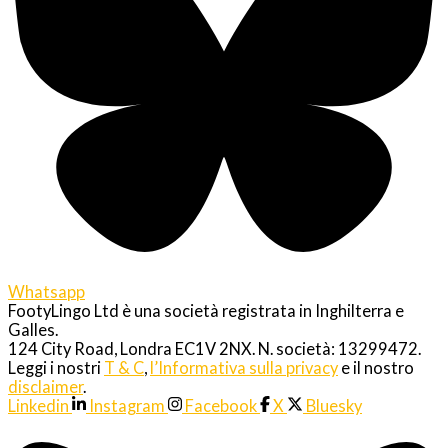
Whatsapp
FootyLingo Ltd è una società registrata in Inghilterra e
Galles.
124 City Road, Londra EC1V 2NX. N. società: 13299472.
Leggi i nostri
T & C
,
l’Informativa sulla privacy
e il nostro
disclaimer
.
Linkedin
Instagram
Facebook
X
Bluesky