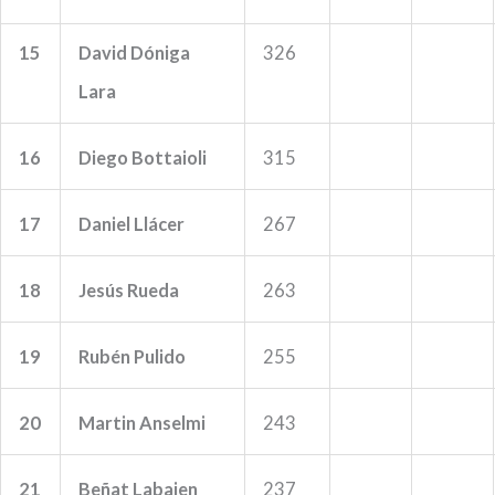
15
David Dóniga
326
Lara
16
Diego Bottaioli
315
17
Daniel Llácer
267
18
Jesús Rueda
263
19
Rubén Pulido
255
20
Martin Anselmi
243
21
Beñat Labaien
237