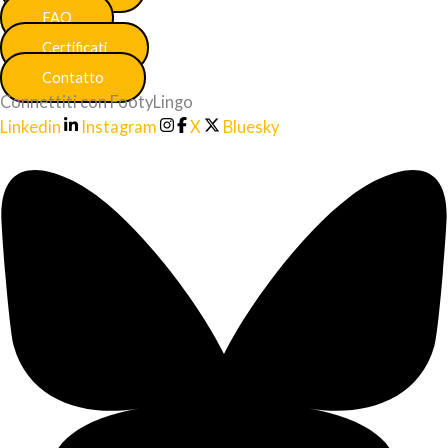
FAQ
Certificati
Contatto
Connettiti con FootyLingo
Linkedin
Instagram
X
Bluesky