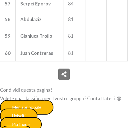
57
Sergei Egorov
84
58
Abdulaziz
81
59
Gianluca Troilo
81
60
Juan Contreras
81
Condividi questa pagina!
Volete una classifica per il vostro gruppo? Contattateci. 😎
Menu principale
Unisciti
Più lingue