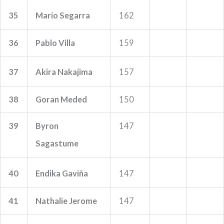
35
Mario Segarra
162
36
Pablo Villa
159
37
Akira Nakajima
157
38
Goran Meded
150
39
Byron
147
Sagastume
40
Endika Gaviña
147
41
Nathalie Jerome
147