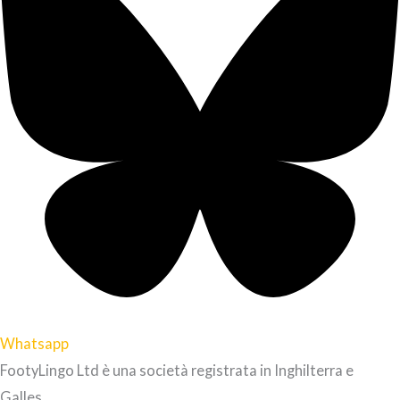
Whatsapp
FootyLingo Ltd è una società registrata in Inghilterra e
Galles.