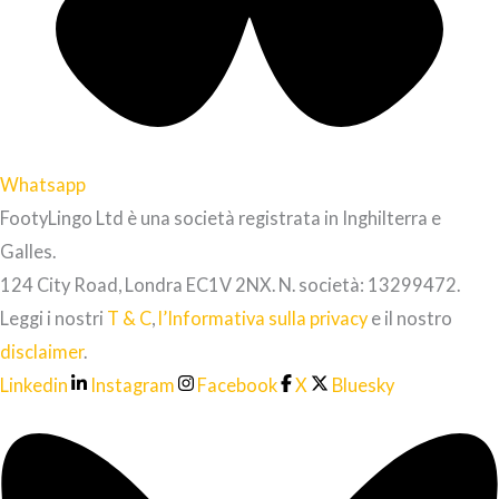
Whatsapp
FootyLingo Ltd è una società registrata in Inghilterra e
Galles.
124 City Road, Londra EC1V 2NX. N. società: 13299472.
Leggi i nostri
T & C
,
l’Informativa sulla privacy
e il nostro
disclaimer
.
Linkedin
Instagram
Facebook
X
Bluesky