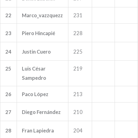
22
Marco_vazzquezz
231
23
Piero Hincapié
228
24
Justin Cuero
225
25
Luis César
219
Sampedro
26
Paco López
213
27
Diego Fernández
210
28
Fran Lapiedra
204