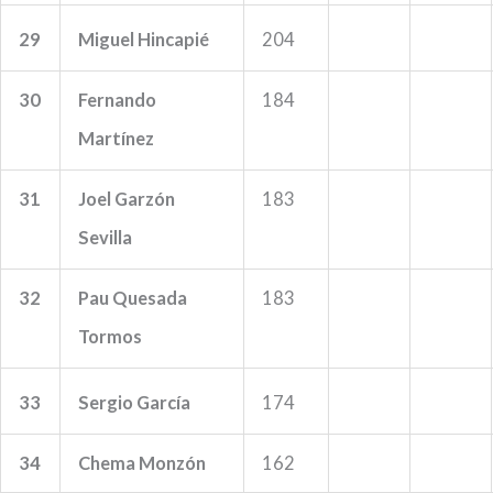
29
Miguel Hincapié
204
30
Fernando
184
Martínez
31
Joel Garzón
183
Sevilla
32
Pau Quesada
183
Tormos
33
Sergio García
174
34
Chema Monzón
162