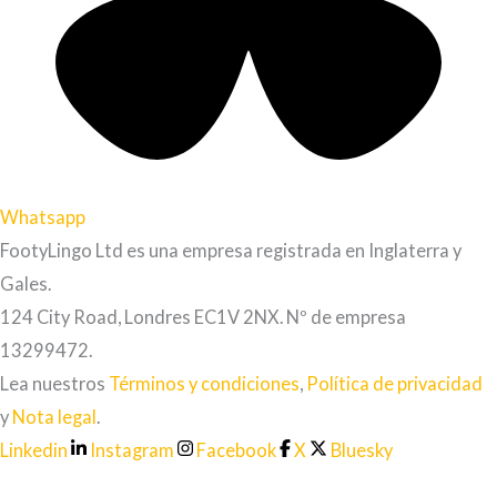
Whatsapp
FootyLingo Ltd es una empresa registrada en Inglaterra y
Gales.
124 City Road, Londres EC1V 2NX. Nº de empresa
13299472.
Lea nuestros
Términos y condiciones
,
Política de privacidad
y
Nota legal
.
Linkedin
Instagram
Facebook
X
Bluesky