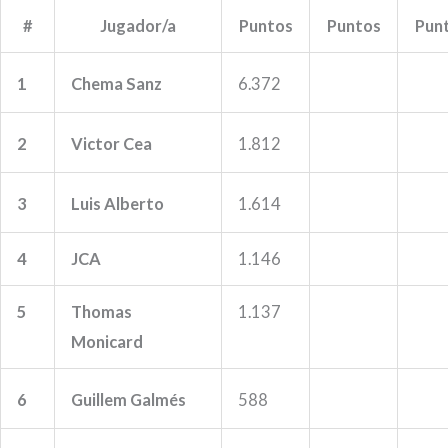
#
Jugador/a
Puntos
Puntos
Pun
1
Chema Sanz
6.372
2
Victor Cea
1.812
3
Luis Alberto
1.614
4
JCA
1.146
5
Thomas
1.137
Monicard
6
Guillem Galmés
588