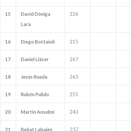
15
David Dóniga
326
Lara
16
Diego Bottaioli
315
17
Daniel Llácer
267
18
Jesús Rueda
263
19
Rubén Pulido
255
20
Martin Anselmi
243
21
Beñat Labaien
237