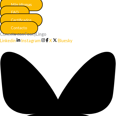
Más idiomas
FAQ
Certificados
Contacto
Conecta con FootyLingo
Linkedin
Instagram
X
Bluesky