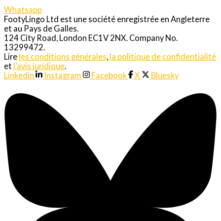
Whatsapp
FootyLingo Ltd est une société enregistrée en Angleterre
et au Pays de Galles.
124 City Road, London EC1V 2NX. Company No.
13299472.
Lire
les conditions générales
,
la politique de confidentialité
et
l’avis juridique
.
Linkedin
Instagram
Facebook
X
Bluesky