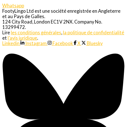
Whatsapp
FootyLingo Ltd est une société enregistrée en Angleterre
et au Pays de Galles.
124 City Road, London EC1V 2NX. Company No.
13299472.
Lire
les conditions générales
,
la politique de confidentialité
et
l’avis juridique
.
Linkedin
Instagram
Facebook
X
Bluesky