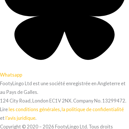
Whatsapp
FootyLingo Ltd est une société enregistrée en Angleterre et
au Pays de Galles.
124 City Road, London EC1V 2NX. Company No. 13299472.
Lire
les conditions générales
,
la politique de confidentialité
et
l’avis juridique
.
Copyright © 2020 – 2026 FootyLingo Ltd. Tous droits