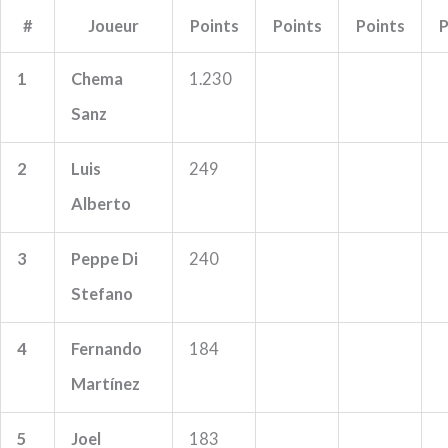
#
Joueur
Points
Points
Points
P
1
Chema
1.230
Sanz
2
Luis
249
Alberto
3
Peppe Di
240
Stefano
4
Fernando
184
Martínez
5
Joel
183