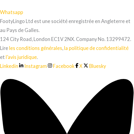
Whatsapp
FootyLingo Ltd est une société enregistrée en Angleterre et
au Pays de Galles.
124 City Road, London EC1V 2NX. Company No. 13299472.
Lire
les conditions générales
,
la politique de confidentialité
et
l’avis juridique
.
Linkedin
Instagram
Facebook
X
Bluesky