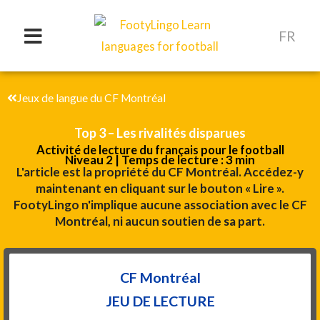
Aller
au
FR
contenu
Jeux de langue du CF Montréal
Top 3 – Les rivalités disparues
Activité de lecture du français pour le football
Niveau 2 | Temps de lecture : 3 min
L'article est la propriété du CF Montréal. Accédez-y
maintenant en cliquant sur le bouton « Lire ».
FootyLingo n'implique aucune association avec le CF
Montréal, ni aucun soutien de sa part.
CF Montréal
JEU DE LECTURE