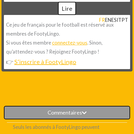
Lire
FR
EN
ES
IT
PT
Ce jeu de français pour le football est réservé aux
membres de FootyLingo.
Si vous êtes membre
connectez-vous
. Sinon,
qu’attendez-vous ? Rejoignez FootyLingo !
👉
S’inscrire à FootyLingo
Commentaires
Seuls les abonnés à FootyLingo peuvent