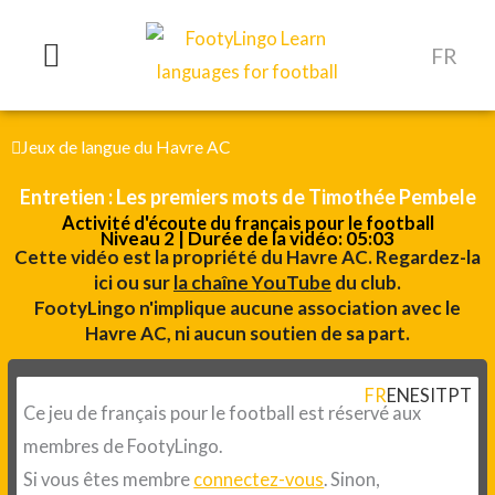
Aller
au
FR
contenu
Jeux de langue du Havre AC
Entretien : Les premiers mots de Timothée Pembele
Activité d'écoute du français pour le football
Niveau 2 | Durée de la vidéo: 05:03
Cette vidéo est la propriété du Havre AC. Regardez-la
ici ou sur
la chaîne YouTube
du club.
FootyLingo n'implique aucune association avec le
Havre AC, ni aucun soutien de sa part.
FR
EN
ES
IT
PT
Ce jeu de français pour le football est réservé aux
membres de FootyLingo.
Si vous êtes membre
connectez-vous
. Sinon,