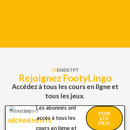
FR
EN
ES
IT
PT
Rejoignez FootyLingo
Accédez à tous les cours en ligne et
tous les jeux.
Les abonnés ont
VOIR
accès à tous les
LES
ABONNEMENTS
PRIX
cours en ligne et