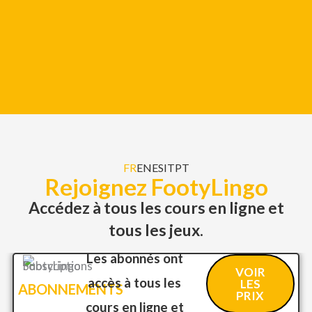
FR
EN
ES
IT
PT
Rejoignez FootyLingo
Accédez à tous les cours en ligne et
tous les jeux.
Les abonnés ont
VOIR
accès à tous les
LES
ABONNEMENTS
PRIX
cours en ligne et