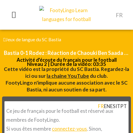
Aller
au
FR
contenu
Jeux de langue du SC Bastia
Bastia 0-1 Rodez : Réaction de Chaouki Ben Saada et
Activité d'écoute du français pour le football
Gary Coulibaly
Niveau 2 | Durée de la vidéo: 03:35
Cette vidéo est la propriété du SC Bastia. Regardez-la
ici ou sur
la chaîne YouTube
du club.
FootyLingo n'implique aucune association avec le SC
Bastia, ni aucun soutien de sa part.
FR
EN
ES
IT
PT
Ce jeu de français pour le football est réservé aux
membres de FootyLingo.
Si vous êtes membre
connectez-vous
. Sinon,