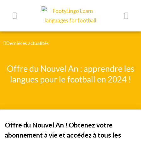
Aller
au
contenu
Dernières actualités
Offre du Nouvel An : apprendre les
langues pour le football en 2024 !
Offre du Nouvel An ! Obtenez votre
abonnement à vie et accédez à tous les