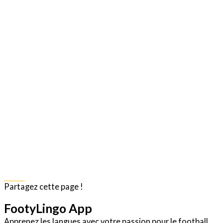
Share
Partagez cette page !
FootyLingo App
Apprenez les langues avec votre passion pour le football.