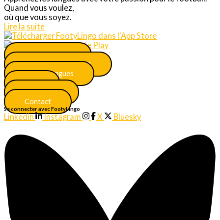
Quand vous voulez,
où que vous soyez.
Lire la suite
Menu principal
S'inscrire maintenant
Plus de langues
FAQ
Certificats
Contact
Se connecter avec FootyLingo
Linkedin
Instagram
X
Bluesky