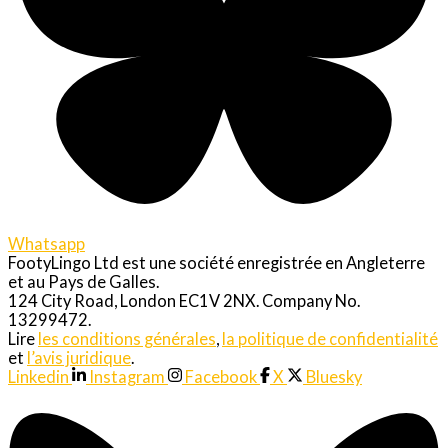
Whatsapp
FootyLingo Ltd est une société enregistrée en Angleterre
et au Pays de Galles.
124 City Road, London EC1V 2NX. Company No.
13299472.
Lire
les conditions générales
,
la politique de confidentialité
et
l’avis juridique
.
Linkedin
Instagram
Facebook
X
Bluesky