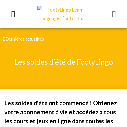
Aller
au
contenu
Dernières actualités
Les soldes d’été de FootyLingo
Les soldes d'été ont commencé ! Obtenez
votre abonnement à vie et accédez à tous
les cours et jeux en ligne dans toutes les