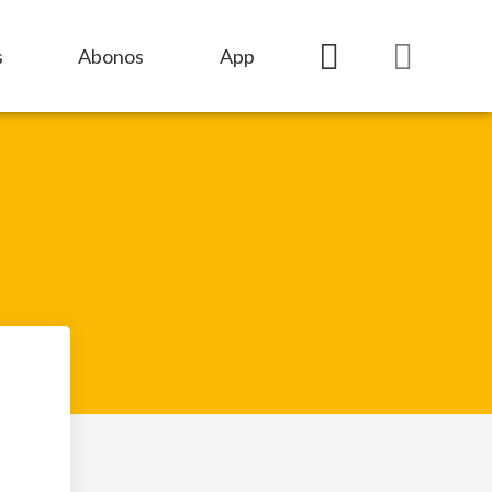
s
Abonos
App