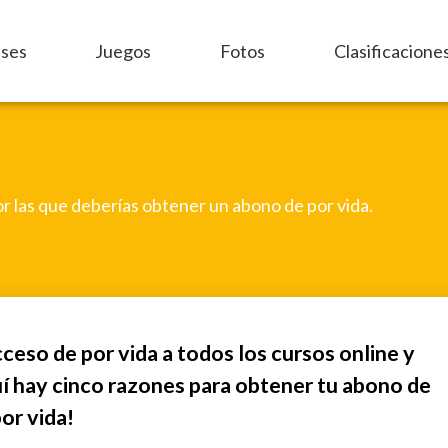
ases
Juegos
Fotos
Clasificacione
r las que deberías obtener un abono de por vida.
ceso de por vida a todos los cursos online y
í hay cinco razones para obtener tu abono de
or vida!