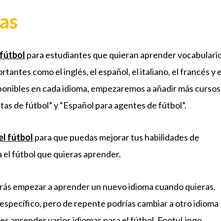
as
 fútbol
para estudiantes que quieran aprender vocabulario
tantes como el inglés, el español, el italiano, el francés y e
sponibles en cada idioma, empezaremos a añadir más cursos
tas de fútbol” y “Español para agentes de fútbol”.
el fútbol
para que puedas mejorar tus habilidades de
a el fútbol que quieras aprender.
drás empezar a aprender un nuevo idioma cuando quieras.
specífico, pero de repente podrías cambiar a otro idioma
res aprender varios idiomas para el fútbol, FootyLingo