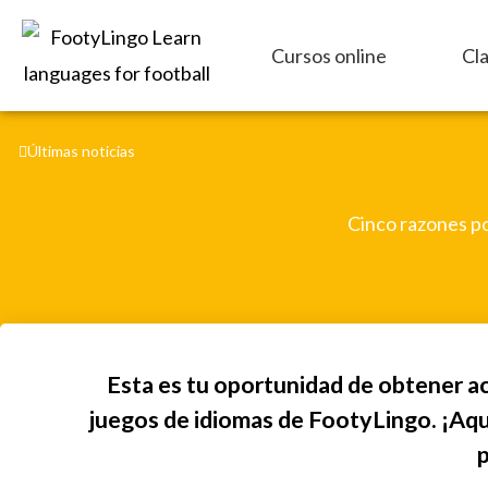
Ir
al
Cursos online
Cl
contenido
Últimas noticias
Cinco razones po
Esta es tu oportunidad de obtener ac
juegos de idiomas de FootyLingo. ¡Aqu
p