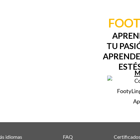
FOOT
APREN
TU PASI
APRENDE
ESTÉ
M
s idiomas
FAQ
Certificado