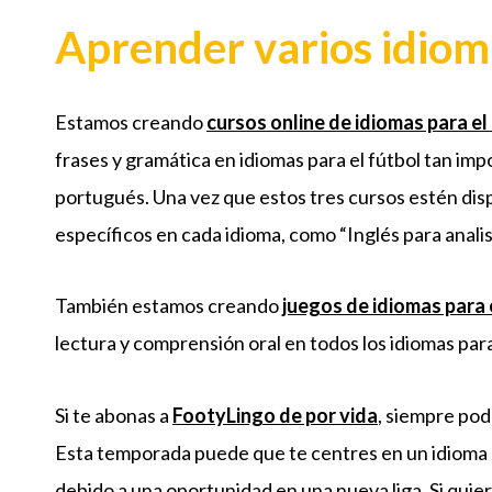
Aprender varios idiom
Estamos creando
cursos online de idiomas para el
frases y gramática en idiomas para el fútbol tan impor
portugués. Una vez que estos tres cursos estén di
específicos en cada idioma, como “Inglés para analis
También estamos creando
juegos de idiomas para 
lectura y comprensión oral en todos los idiomas par
Si te abonas a
FootyLingo de por vida
, siempre po
Esta temporada puede que te centres en un idioma e
debido a una oportunidad en una nueva liga. Si quie