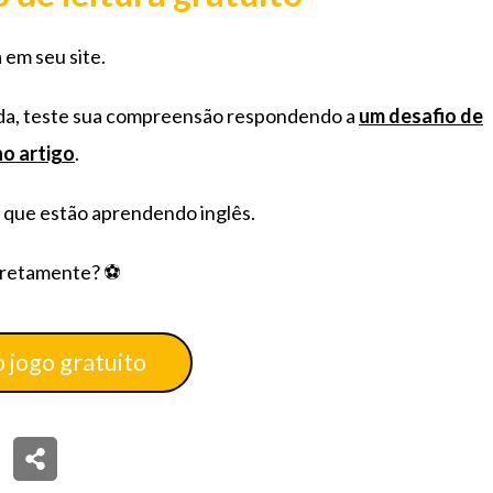
em seu site.
da, teste sua compreensão respondendo a
um desafio de
o artigo
.
l que estão aprendendo inglês.
rretamente? ⚽
 jogo gratuito