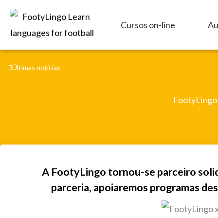
Skip
to
Cursos on-line
Au
content
Últimas notícias
FootyLingo 
A FootyLingo tornou-se parceiro soli
parceria, apoiaremos programas des