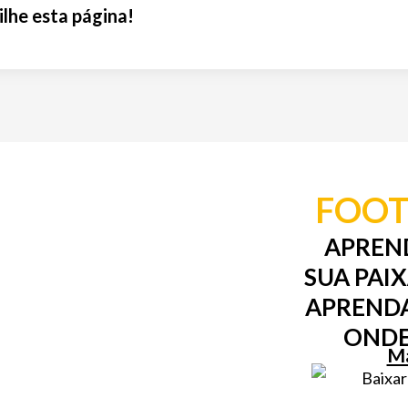
lhe esta página!
FOOT
APREN
SUA PAI
APRENDA
ONDE
Ma