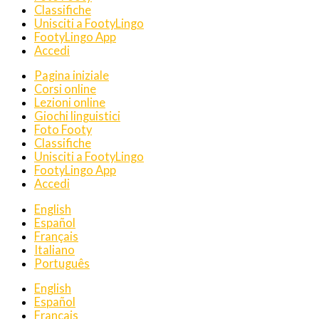
Classifiche
Unisciti a FootyLingo
FootyLingo App
Accedi
Pagina iniziale
Corsi online
Lezioni online
Giochi linguistici
Foto Footy
Classifiche
Unisciti a FootyLingo
FootyLingo App
Accedi
English
Español
Français
Italiano
Português
English
Español
Français