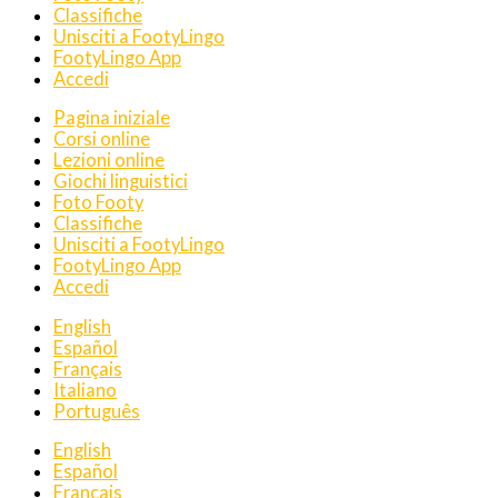
Classifiche
Unisciti a FootyLingo
FootyLingo App
Accedi
Pagina iniziale
Corsi online
Lezioni online
Giochi linguistici
Foto Footy
Classifiche
Unisciti a FootyLingo
FootyLingo App
Accedi
English
Español
Français
Italiano
Português
English
Español
Français