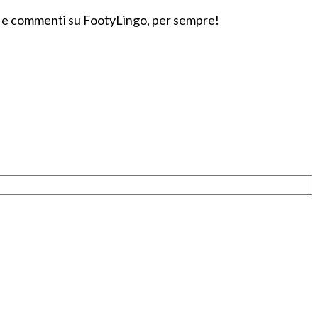
 post e commenti su FootyLingo, per sempre!