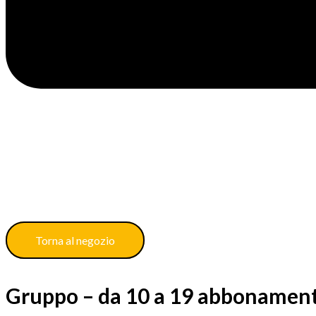
Torna al negozio
Gruppo – da 10 a 19 abbonamenti