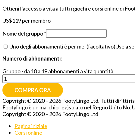
Ottieni l’accesso a vita a tutti i giochi e corsi online di 
US$
119
per membro
Nome del gruppo
*
Uno degli abbonamenti è per me.
(facoltativo)
Use a se
Numero di abbonamenti:
Gruppo - da 10 a 19 abbonamenti a vita quantità
COMPRA ORA
Copyright © 2020 – 2026 FootyLingo Ltd. Tutti i diritti ris
Footylingo è un marchio registrato nel Regno Unito No
Copyright © 2020 – 2026 FootyLingo Ltd
Pagina iniziale
Corsi online