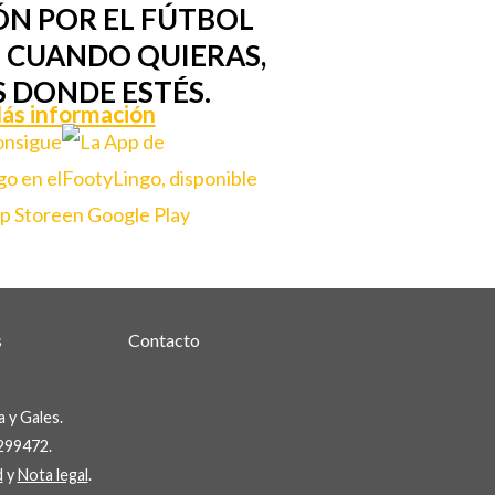
ÓN POR EL FÚTBOL
 CUANDO QUIERAS,
S DONDE ESTÉS.
ás información
s
Contacto
 y Gales.
299472.
d
y
Nota legal
.