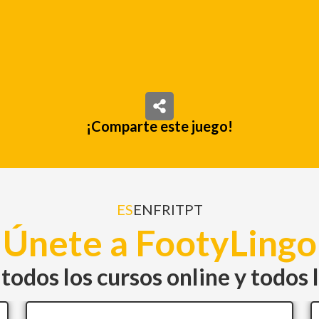
¡Comparte este juego!
ES
EN
FR
IT
PT
Únete a FootyLingo
todos los cursos online y todos 