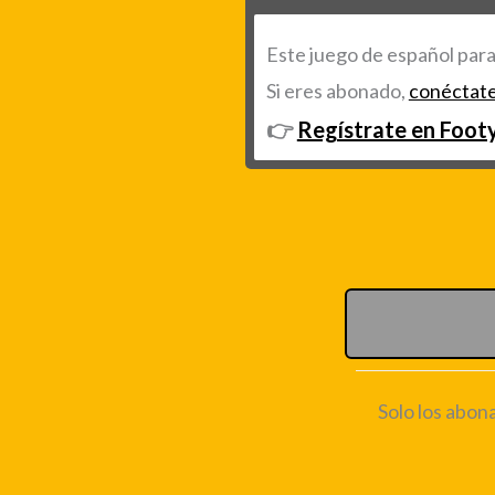
Este juego de español para
Si eres abonado,
conéctat
👉
Regístrate en Footy
Solo los abo