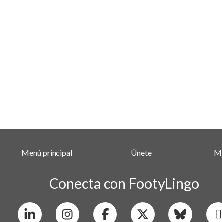
Menú principal
Únete
Má
Conecta con FootyLingo
Linkedin
Instagram
X
Bluesky