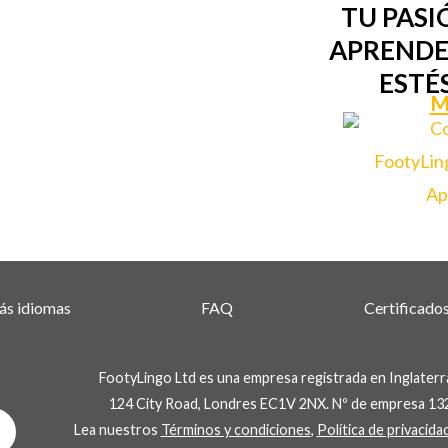
TU PASI
APRENDE
ESTÉ
M
s idiomas
FAQ
Certificado
FootyLingo Ltd es una empresa registrada en Inglaterra
124 City Road, Londres EC1V 2NX. Nº de empresa 13
Whatsapp
Lea nuestros
Términos y condiciones
,
Política de privacida