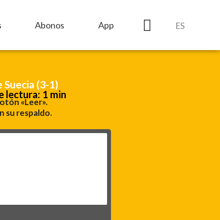
s
Abonos
App
ES
 Suecia (3-1)
e lectura: 1 min
botón «Leer».
n su respaldo.