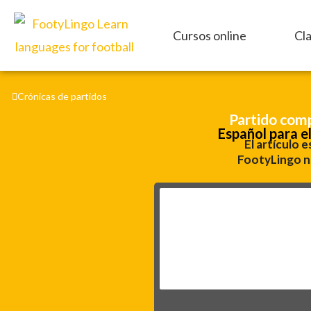
Ir
al
Cursos online
Cl
contenido
Crónicas de partidos
Partido comp
Español para el
El artículo 
FootyLingo no