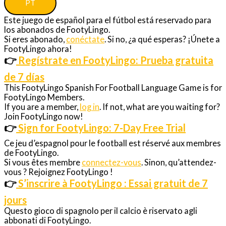
PT
Este juego de español para el fútbol está reservado para
los abonados de FootyLingo.
Si eres abonado,
conéctate
. Si no, ¿a qué esperas? ¡Únete a
FootyLingo ahora!
👉
Regístrate en FootyLingo: Prueba gratuita
de 7 días
This FootyLingo Spanish For Football Language Game is for
FootyLingo Members.
If you are a member,
log in
. If not, what are you waiting for?
Join FootyLingo now!
👉
Sign for FootyLingo: 7-Day Free Trial
Ce jeu d’espagnol pour le football est réservé aux membres
de FootyLingo.
Si vous êtes membre
connectez-vous
. Sinon, qu’attendez-
vous ? Rejoignez FootyLingo !
👉
S’inscrire à FootyLingo : Essai gratuit de 7
jours
Questo gioco di spagnolo per il calcio è riservato agli
abbonati di FootyLingo.