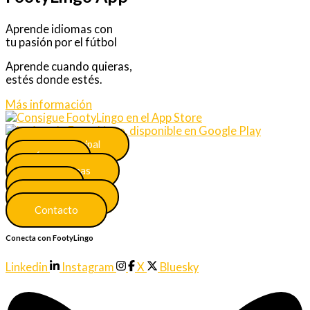
Aprende idiomas con
tu pasión por el fútbol
Aprende cuando quieras,
estés donde estés.
Más información
Menú principal
Únete
Más idiomas
FAQ
Certificados
Contacto
Conecta con FootyLingo
Linkedin
Instagram
X
Bluesky