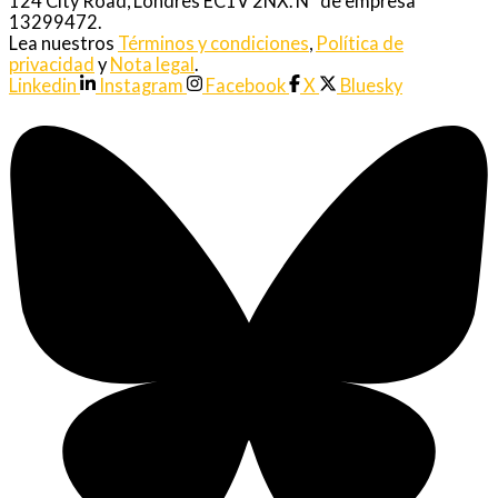
124 City Road, Londres EC1V 2NX. Nº de empresa
13299472.
Lea nuestros
Términos y condiciones
,
Política de
privacidad
y
Nota legal
.
Linkedin
Instagram
Facebook
X
Bluesky