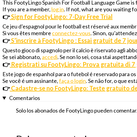
This FootyLingo Spanish For Football Language Game is
If you are a member,
log in
. If not, what are you waiting 
👉
Sign for FootyLingo: 7-Day Free Trial
Ce jeu d’espagnol pour le football est réservé aux memb
Si vous êtes membre
connectez-vous
. Sinon, qu’attende
👉
S’inscrire à FootyLingo : Essai gratuit de 7 jou
Questo gioco di spagnolo per il calcio è riservato agli abb
Se sei abbonato,
accedi
. Se non lo sei, cosa stai aspettan
👉
Registrati su FootyLingo: Prova gratuita di 7 
Este jogo de espanhol para o futebol é reservado para os
Se você é um assinante,
faça o login
. Se não for, o que e
👉
Cadastre-se no FootyLingo: Teste gratuito de
Comentarios
Solo los abonados de FootyLingo pueden comentar.