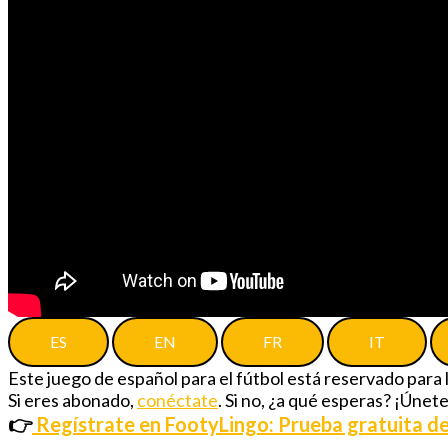
ES
EN
FR
IT
Este juego de español para el fútbol está reservado para
Si eres abonado,
conéctate
. Si no, ¿a qué esperas? ¡Únet
👉
Regístrate en FootyLingo: Prueba gratuita de