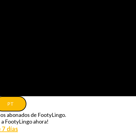
PT
 los abonados de FootyLingo.
e a FootyLingo ahora!
 7 días