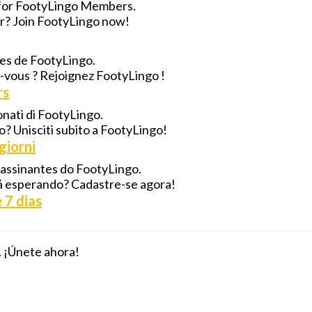
 for FootyLingo Members.
for? Join FootyLingo now!
res de FootyLingo.
z-vous ? Rejoignez FootyLingo !
rs
onati di FootyLingo.
do? Unisciti subito a FootyLingo!
giorni
 assinantes do FootyLingo.
stá esperando? Cadastre-se agora!
 7 dias
 ¡Únete ahora!