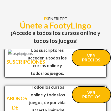
ES
EN
FR
IT
PT
Únete a FootyLingo
¡Accede a todos los cursos online y
todos los juegos!
Los suscriptores
VER
acceden a todos los
PRECIOS
SUSCRIPCIONES
cursos online y
todos los juegos.
Todos los cursos
VER
online y todos los
PRECIOS
ABONOS
juegos, de por vida.
DE
¡Oferta limitada!