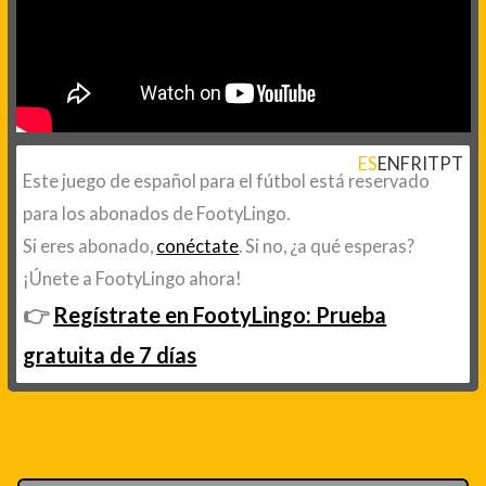
ES
EN
FR
IT
PT
Este juego de español para el fútbol está reservado
para los abonados de FootyLingo.
Si eres abonado,
conéctate
. Si no, ¿a qué esperas?
¡Únete a FootyLingo ahora!
👉
Regístrate en FootyLingo: Prueba
gratuita de 7 días