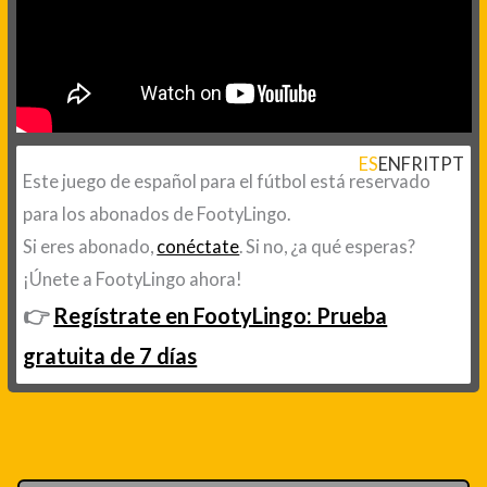
ES
EN
FR
IT
PT
Este juego de español para el fútbol está reservado
para los abonados de FootyLingo.
Si eres abonado,
conéctate
. Si no, ¿a qué esperas?
¡Únete a FootyLingo ahora!
👉
Regístrate en FootyLingo: Prueba
gratuita de 7 días