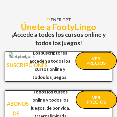
ES
EN
FR
IT
PT
Únete a FootyLingo
¡Accede a todos los cursos online y
todos los juegos!
Los suscriptores
VER
acceden a todos los
PRECIOS
SUSCRIPCIONES
cursos online y
todos los juegos.
Todos los cursos
VER
online y todos los
PRECIOS
ABONOS
juegos, de por vida.
DE
¡Oferta limitada!