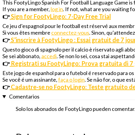
This FootyLingo Spanish For Football Language Game is
If you are a member,
log in
. If not, what are you waiting 
👉
Sign for FootyLingo: 7-Day Free Trial
Ce jeu d’espagnol pour le football est réservé aux memb
Si vous êtes membre
connectez-vous
. Sinon, qu’attende
👉
S’inscrire à FootyLingo : Essai gratuit de 7 jou
Questo gioco di spagnolo per il calcio è riservato agli abb
Se sei abbonato,
accedi
. Se non lo sei, cosa stai aspettan
👉
Registrati su FootyLingo: Prova gratuita di 7 
Este jogo de espanhol para o futebol é reservado para os
Se você é um assinante,
faça o login
. Se não for, o que e
👉
Cadastre-se no FootyLingo: Teste gratuito de
Comentarios
Solo los abonados de FootyLingo pueden comentar.