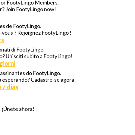
 for FootyLingo Members.
for? Join FootyLingo now!
res de FootyLingo.
z-vous ? Rejoignez FootyLingo !
rs
onati di FootyLingo.
do? Unisciti subito a FootyLingo!
giorni
 assinantes do FootyLingo.
stá esperando? Cadastre-se agora!
 7 dias
 ¡Únete ahora!