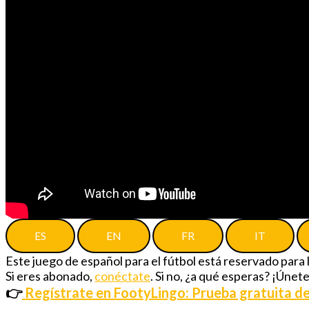
ES
EN
FR
IT
Este juego de español para el fútbol está reservado para
Si eres abonado,
conéctate
. Si no, ¿a qué esperas? ¡Únet
👉
Regístrate en FootyLingo: Prueba gratuita de