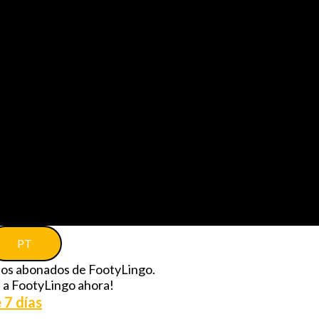
PT
 los abonados de FootyLingo.
e a FootyLingo ahora!
 7 días