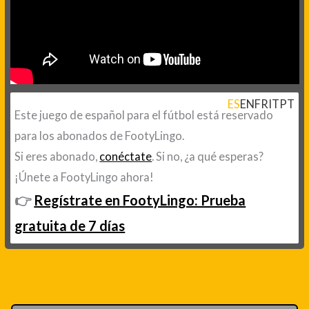
ES
EN
FR
IT
PT
Este juego de español para el fútbol está reservado
para los abonados de FootyLingo.
Si eres abonado,
conéctate
. Si no, ¿a qué esperas?
¡Únete a FootyLingo ahora!
👉
Regístrate en FootyLingo: Prueba
gratuita de 7 días