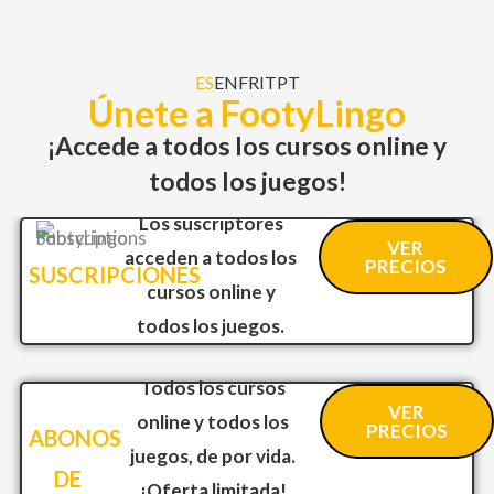
ES
EN
FR
IT
PT
Únete a FootyLingo
¡Accede a todos los cursos online y
todos los juegos!
Los suscriptores
VER
acceden a todos los
PRECIOS
SUSCRIPCIONES
cursos online y
todos los juegos.
Todos los cursos
VER
online y todos los
PRECIOS
ABONOS
juegos, de por vida.
DE
¡Oferta limitada!