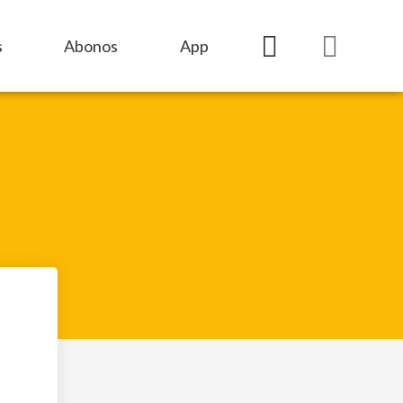
s
Abonos
App