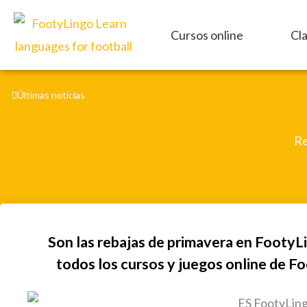
Ir
al
Cursos online
Cl
contenido
Últimas noticias
Re
Son las rebajas de primavera en FootyL
todos los cursos y juegos online de Fo