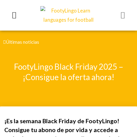
Ir
al
contenido
Últimas noticias
FootyLingo Black Friday 2025 –
¡Consigue la oferta ahora!
¡Es la semana Black Friday de FootyLingo!
Consigue tu abono de por vida y accede a