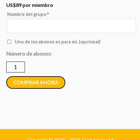
US$
89
por miembro
Nombre del grupo
*
Grupo
-
desde
Uno de los abonos es para mí.
(opcional)
50
Número de abonos:
hasta
99
abonos
COMPRAR AHORA
de
por
vida
cantidad