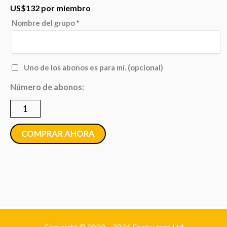
US$
132
por miembro
Nombre del grupo
*
Grupo
-
desde
Uno de los abonos es para mí.
(opcional)
5
Número de abonos:
hasta
A
9
abonos
COMPRAR AHORA
de
por
vida
cantidad