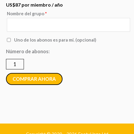
US$
87
por miembro
/ año
Nombre del grupo
*
Grupo
-
desde
Uno de los abonos es para mí.
(opcional)
10
Número de abonos:
hasta
A
19
abonos
COMPRAR AHORA
anuales
cantidad