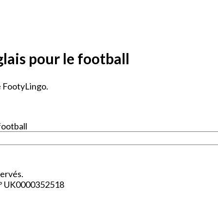
lais pour le football
e FootyLingo.
football
ervés.
N° UK0000352518